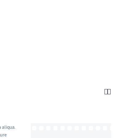


 aliqua.
rure