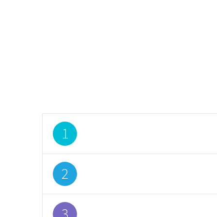
1
Lorem ipsum dolor sit amet,
2
Lorem ipsum dolor sit amet,
3
Lorem ipsum dolor sit amet,