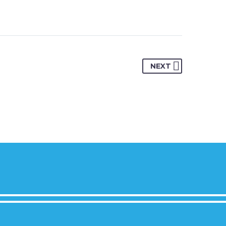
anel, which allows you to
 with few clicks.
NEXT