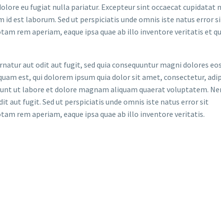
dolore eu fugiat nulla pariatur. Excepteur sint occaecat cupidatat 
im id est laborum. Sed ut perspiciatis unde omnis iste natus error si
m rem aperiam, eaque ipsa quae ab illo inventore veritatis et qu
atur aut odit aut fugit, sed quia consequuntur magni dolores eos
uam est, qui dolorem ipsum quia dolor sit amet, consectetur, adip
idunt ut labore et dolore magnam aliquam quaerat voluptatem. N
t aut fugit. Sed ut perspiciatis unde omnis iste natus error sit
m rem aperiam, eaque ipsa quae ab illo inventore veritatis.