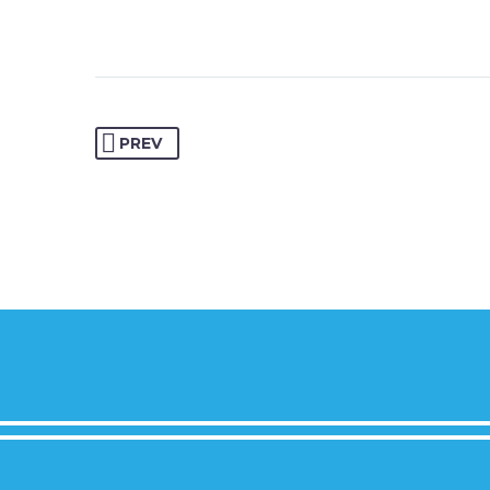
Creative Heads Inc
TheGem com
customize j
PREV