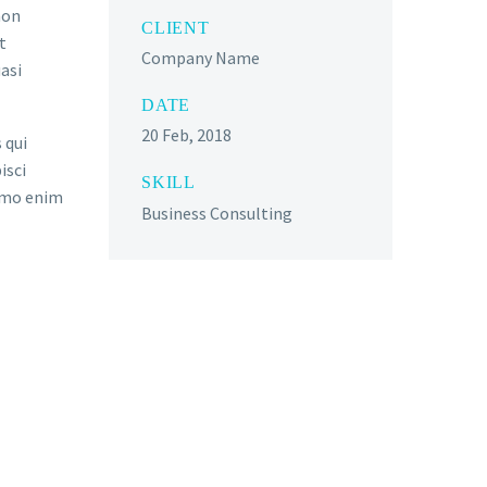
non
CLIENT
t
Company Name
asi
DATE
20 Feb, 2018
 qui
isci
SKILL
emo enim
Business Consulting