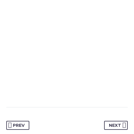
customize just anything in an appearance
of your website – with few clicks.

MARCUS FIELDS
Marketing Manager
PREV
NEXT